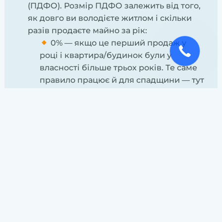
(ПДФО). Розмір ПДФО залежить від того,
як довго ви володієте житлом і скільки
разів продаєте майно за рік:
0% — якщо це перший продаж у
році і квартира/будинок були у
власності більше трьох років. Те саме
правило працює й для спадщини — тут
термін володіння не має значення.
5% — якщо продаєте вперше, але
володіли менше трьох років. Також ця
ставка діє, коли продаєте спадкове
житло вдруге і далі.
18% — максимальний варіант:
другий і всі наступні продажі за рік,
незалежно від того, скільки часу
володіли. Так само платять
нерезиденти.
Військовий збір. З грудня 2024 його