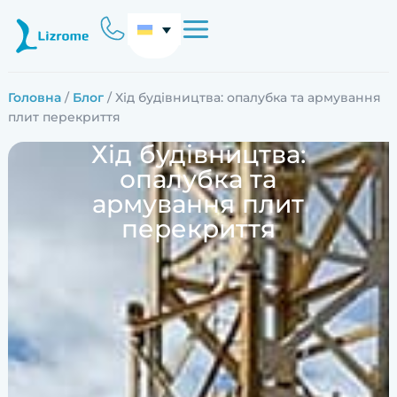
Головна
/
Блог
/ Хід будівництва: опалубка та армування
плит перекриття
Хід будівництва:
опалубка та
армування плит
перекриття