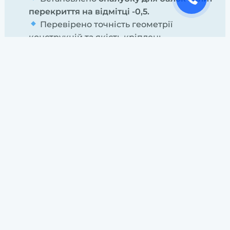
перекриття на відмітці -0,5.
Перевірено точність геометрії
конструкцій та якість кріплень.
Поточні роботи
Команда активно виконує армування плити
перекриття. Сталевий арматурний каркас
стане основою міцності всієї споруди — він