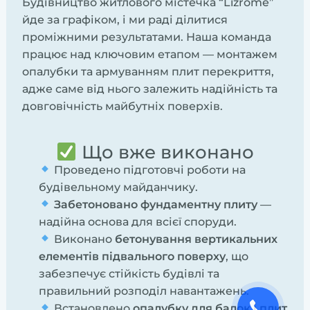
Будівництво житлового містечка “Lizrome”
йде за графіком, і ми раді ділитися
проміжними результатами. Наша команда
працює над ключовим етапом — монтажем
опалубки та армуванням плит перекриття,
адже саме від нього залежить надійність та
довговічність майбутніх поверхів.
Що вже виконано
Проведено підготовчі роботи на
будівельному майданчику.
Забетоновано фундаментну плиту
—
надійна основа для всієї споруди.
Виконано
бетонування вертикальних
елементів підвального поверху
, що
забезпечує стійкість будівлі та
правильний розподіл навантажень.
Встановлено
опалубку для балок і плит