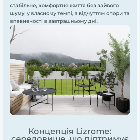
стабільне, комфортне життя без зайвого
шуму
, у власному темпі, з відчуттям опори та
впевненості в завтрашньому дні.
Концепція Lizrome:
середовище, що підтримує