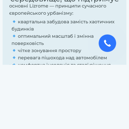
основні Lizrome — принципи сучасного
європейського урбанізму:
квартальна забудова замість хаотичних
будинків
оптимальний масштаб і змінна
поверховість
чітке зонування простору
перевага пішохода над автомобілем
комфортна інсоляція та сталі рішення
Lizrome — це
екосистема
, де архітектура не
домінує над людиною, а підтримує її
щоденний ритм. Тут дім — це точка опори,
місце відновлення і розвитку.