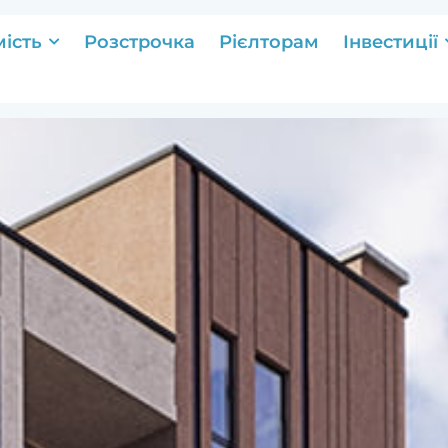
ість
Розстрочка
Рієлторам
Інвестиції