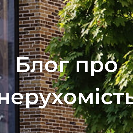
Блог про
нерухоміст