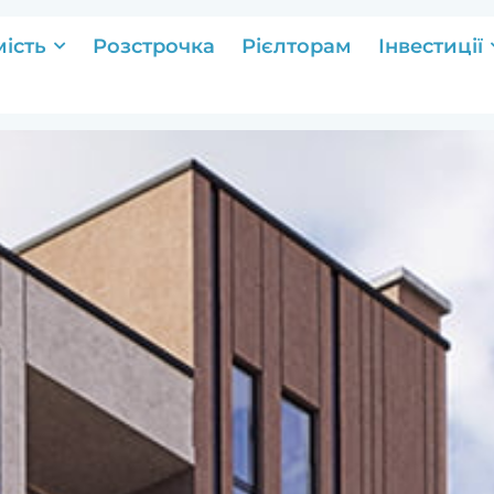
ість
Розстрочка
Рієлторам
Інвестиції