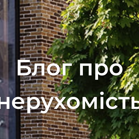
Блог про
нерухоміст